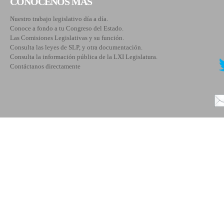
CONÓCENOS MÁS
Nuestro trabajo legislativo día a día.
Conoce a fondo a tu Congreso del Estado.
Las Comisiones Legislativas y su función.
Consulta las leyes de SLP, y otra documentación.
Consulta la información pública de la LXI Legislatura.
Contáctanos directamente