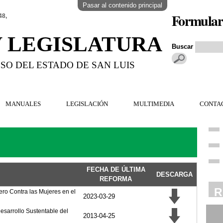
Pasar al contenido principal
Formular
48,
V LEGISLATURA
Buscar
SO DEL ESTADO DE SAN LUIS
MANUALES
LEGISLACIÓN
MULTIMEDIA
CONTA
FECHA DE ÚLTIMA
DESCARGA
REFORMA
R
ero Contra las Mujeres en el
2023-03-29
esarrollo Sustentable del
R
2013-04-25