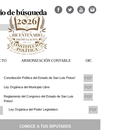
io de búsqueda
CTO
ARMONIZACIÓN CONTABLE
OIC
Constitución Política del Estado de San Luis Potosí
PDF
Ley Orgánica del Municipio Libre
PDF
Reglamento del Congreso del Estado de San Luis
PDF
Potosí
Ley Orgánica del Poder Legislativo
PDF
Reglamento del Consejo de Transparencia del
PDF
CONOCE A TUS DIPUTADOS
Congreso del Estado de San Luis Potosi