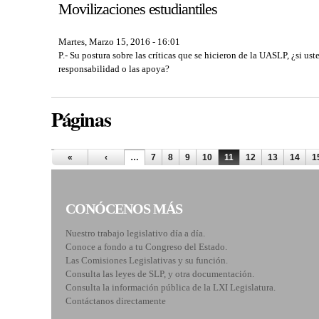
Movilizaciones estudiantiles
Martes, Marzo 15, 2016 - 16:01
P.- Su postura sobre las críticas que se hicieron de la UASLP, ¿si ust
responsabilidad o las apoya?
Páginas
«
‹
…
7
8
9
10
11
12
13
14
1
CONÓCENOS MÁS
Nuestro trabajo legislativo día a día.
Conoce a fondo a tu Congreso del Estado.
Las Comisiones Legislativas y su función.
Consulta las leyes de SLP, y otra documentación.
Consulta la información pública de la LXI Legislatura.
Contáctanos directamente