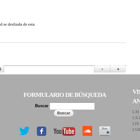
ed se deslinda de esta
5
›
»
VI
FORMULARIO DE BÚSQUEDA
A
Buscar
LXI
LX 
LIX
LVI