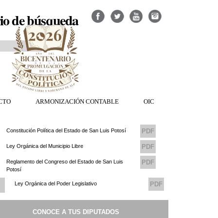
io de búsqueda
CTO
ARMONIZACIÓN CONTABLE
OIC
Constitución Política del Estado de San Luis Potosí
PDF
Ley Orgánica del Municipio Libre
PDF
Reglamento del Congreso del Estado de San Luis
PDF
Potosí
Ley Orgánica del Poder Legislativo
PDF
Reglamento del Consejo de Transparencia del
PDF
CONOCE A TUS DIPUTADOS
Congreso del Estado de San Luis Potosi