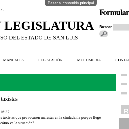
Pasar al contenido principal
Formular
12,
V LEGISLATURA
Buscar
SO DEL ESTADO DE SAN LUIS
MANUALES
LEGISLACIÓN
MULTIMEDIA
CONTA
taxistas
R
- 16:37
os taxistas que provocaron malestar en la ciudadanía porque llegó
 ¿cómo ve la situación?
R