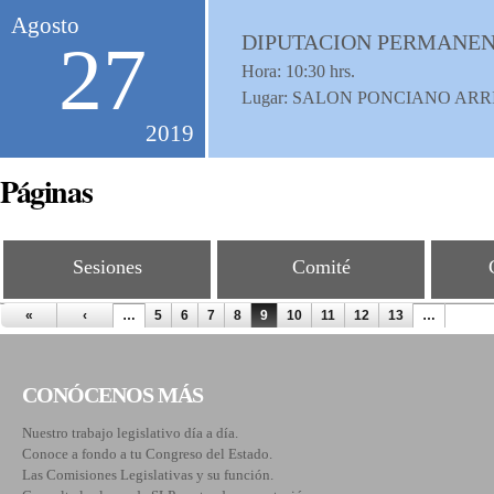
Agosto
DIPUTACION PERMANENT
27
Hora:
10:30
hrs.
Lugar: SALON PONCIANO ARR
2019
Páginas
Sesiones
Comité
«
‹
…
5
6
7
8
9
10
11
12
13
…
CONÓCENOS MÁS
Nuestro trabajo legislativo día a día.
Conoce a fondo a tu Congreso del Estado.
Las Comisiones Legislativas y su función.